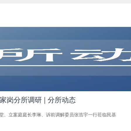
岗分所调研 | 分所动态
贾继堂、立案庭庭长李琳、诉前调解委员张浩宇一行莅临民基