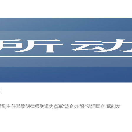
态
所副主任郑黎明律师受邀为点军“益企办”暨“法润民企 赋能发